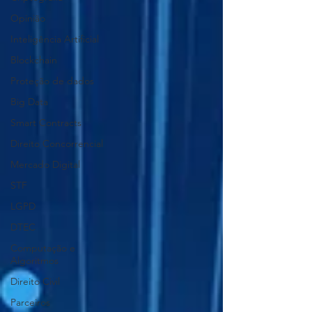
Opinião
Inteligência Artificial
Blockchain
Proteção de dados
Big Data
Smart Contracts
Direito Concorrencial
Mercado Digital
STF
LGPD
DTEC
Computação e
Algoritmos
Direito Civil
Parceiros