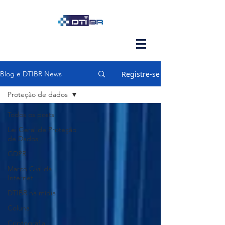
Registre-se
Blog e DTIBR News
Proteção de dados
Todos os posts
Lei Geral de Proteção
de Dados
GDPR
Marco Civil da
Internet
DTIBR na mídia
Coluna
Criptografia