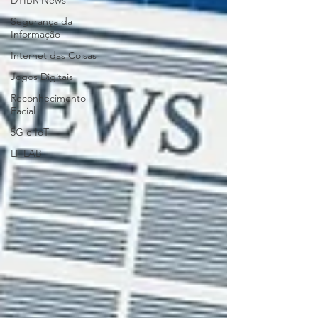
DTIBR News
Segurança da
Informação
Internet das Coisas
Jogos Digitais
Reconhecimento
Facial
5G e IoT
LI_LAB