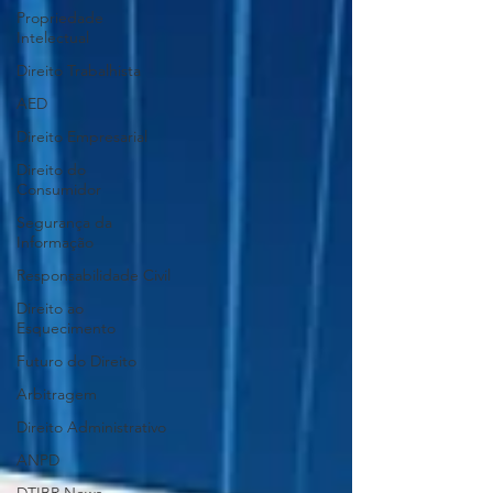
Propriedade
Intelectual
Direito Trabalhista
AED
Direito Empresarial
Direito do
Consumidor
Segurança da
Informação
Responsabilidade Civil
Direito ao
Esquecimento
Futuro do Direito
Arbitragem
Direito Administrativo
ANPD