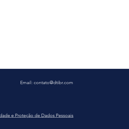
Email:
contato@dtibr.com
cidade e Proteção de Dados Pessoais