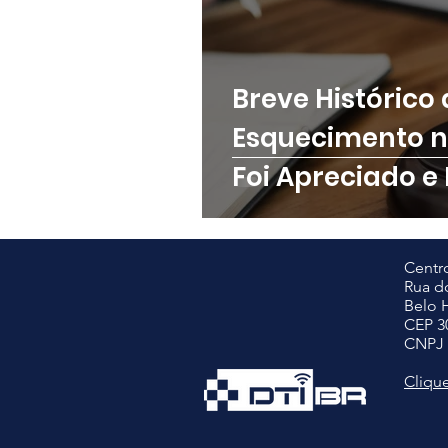
Breve Histórico 
Esquecimento no
Foi Apreciado e
Sobre
Centro
Rua do
Belo 
CEP 3
CNPJ 
Clique