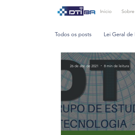
Início
Sobre
Todos os posts
Lei Geral de
DTIBR na mídia
Coluna
26 de abr. de 2021
8 min de leitura
Blockchain
Proteção de
Direito Concorrencial
M
Computação e Algoritmos