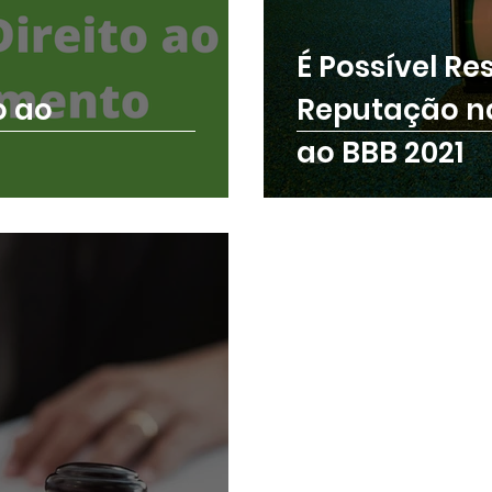
É Possível R
Direito Empresarial
Direito do Consumidor
o ao
Reputação na
ao BBB 2021
Responsabilidade Civil
Direito ao Esquecimento
ragem