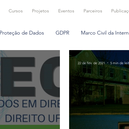
Cursos
Projetos
Eventos
Parceiros
Publica
 Proteção de Dados
GDPR
Marco Civil da Intern
Criptografia
Opinião
Inteligência Artificial
22 de fev. de 2021
5 min de lei
 dados
Big Data
Smart Contracts
ercado Digital
STF
LGPD
DTEC
Direito Civil
Parceiros
Propriedade Intelectu