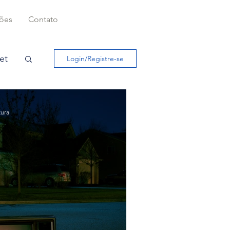
ções
Contato
et
Login/Registre-se
tura
al