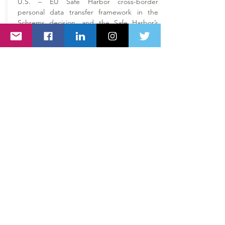
U.S. – EU Safe Harbor cross-border
personal data transfer framework in the
Schrems decision, and the Safe Harbor’s
subsequent replacement by the Privacy
Shield. The latter allows transfer of personal
data (such as data about employees and
prospects) from the European Union to the
United States, upon certification of
commitments by participating companies,
and provides guarantees from U.S. agencies
and means of enforcement in case of
violations."