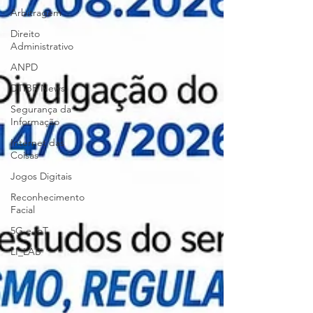
Arbitragem
Direito
Administrativo
ANPD
DTIBR News
Segurança da
Informação
Internet das
Coisas
Jogos Digitais
Reconhecimento
Facial
5G e IoT
LI_LAB