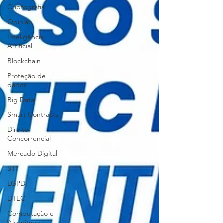
Criptografia
Opinião
Inteligência
Artificial
Blockchain
Proteção de
dados
Big Data
Smart Contracts
Direito
Concorrencial
Mercado Digital
STF
LGPD
DTEC
Computação e
Algoritmos