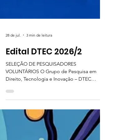
28 de jul.
3 min de leitura
Edital DTEC 2026/2
SELEÇÃO DE PESQUISADORES
VOLUNTÁRIOS O Grupo de Pesquisa em
Direito, Tecnologia e Inovação – DTEC
UFMG, coordenado pelo Professor Dr.
Leonardo Parentoni, faz saber aos
interessados que, do dia 28.07.2026 até o dia
07.08.2026 estarão abertas as inscrições para
a seleção de pesquisadores voluntários. O