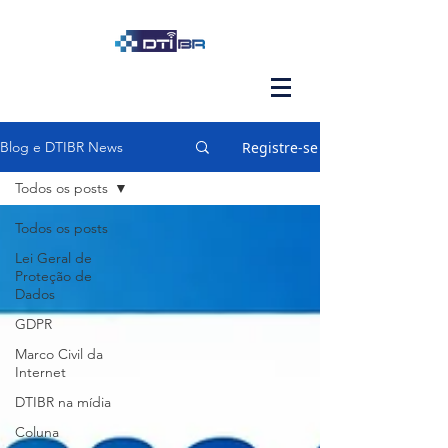
Registre-se
Blog e DTIBR News
Todos os posts
Todos os posts
Lei Geral de
Proteção de
Dados
GDPR
Marco Civil da
Internet
DTIBR na mídia
Coluna