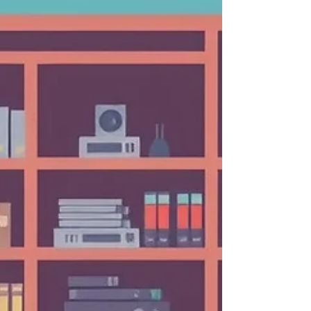
Neurociência
Grupo de Estudos em Direito e Tecnologia
da Universidade Federal de Minas Gerais –
DTEC - UFMG Data: 31/03/2026 Relatores:
Sâmia Carvalho, Alexandre Costa e
Fernando Ferreira Bibliografia básica:
NICOLELIS, Miguel. Muito além do nosso
eu. LEVY, Neil. Neuroethics. SADEH, Sadra.
The emergence of NeuroAI. MCCAY, Allan.
Don’t forget the upside of neurotechnology.
CONSIDERAÇÕES INICIAIS A moderação de
conteúdo é o conjunto de práticas adotadas
por plataformas digitais para restr