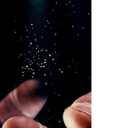
associação sem fins lucrativos dedicada à
pesquisa, ao ensino e à consultoria nas
interseções entre Direito, Tecnologia e
Inovação. Nosso propósito é conectar o
meio acadêmico, o mercado e a sociedade
civil, promovendo a produção de
conhecimento qualificado e sua aplicação
prática