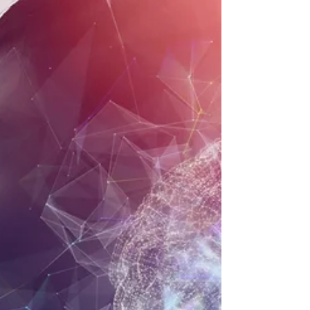
e Neurociência
Grupo de Estudos em Direito e Tecnologia
da Universidade Federal de Minas Gerais –
DTEC - UFMG Data: 14/04/2026 Relatores:
Bianca Gordiano Lima Oliveira, Filipe Marcos
de Souza, Rodrigo Peva e Wellington
Campos. Bibliografia básica: JONES, Owen
D. Neuroscientists in Court. JONES, Owen D.
Brain Science for Lawyers. ISTACE, Timo.
Neurorights. Texto inteiro. BUBLITZ,
Christoph. Novel Neurorights.y. TÓPICOS
DE DISCUSSÃO Conforme apresentado no
Capítulo 1 da obra Brain Science f