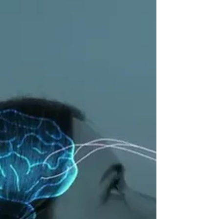
Grupo de Estudos em Direito e Tecnologia
da Universidade Federal de Minas Gerais –
DTEC - UFMG Data: 14/04/2026 Relatores:
Deivan Lourenço, Leonardo Brandalise,
Patrícia Milittão e Thyaly Jéssica. Bibliografia
básica: LEVY, Neil. Neuroethics. BLITZ, Marc
Jonathan. The Law and Ethics of Thought.
SZOSZKIEWICZ, Lukasz. Mental Privacy..
TÓPICOS DE DISCUSSÃO A discussão
central do grupo de pesquisa orbitou o
Princípio da Liberdade de Pensamento
frente ao avanço acelerado das neu