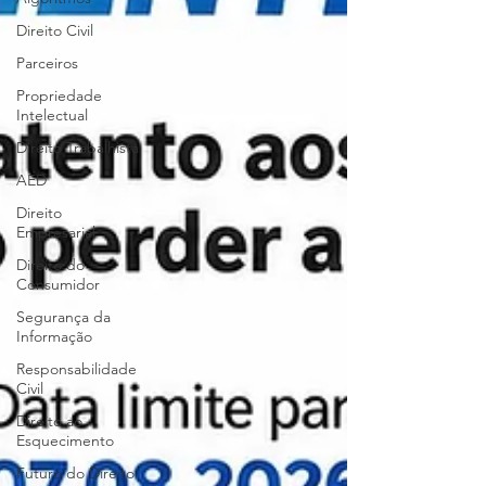
Direito Civil
Parceiros
Propriedade
Intelectual
Direito Trabalhista
AED
Direito
Empresarial
Direito do
Consumidor
Segurança da
Informação
Responsabilidade
Civil
Direito ao
Esquecimento
Futuro do Direito