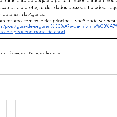
 de tratamento de pequeno porte a implementarem medi
ação para a proteção dos dados pessoais tratados, seg
mpetência da Agência.   
m resumo com as ideias principais, você pode ver neste
.com/post/guia-de-seguran%C3%A7a-da-informa%C3%A
nto-de-pequeno-porte-da-anpd
 da Informação
Proteção de dados