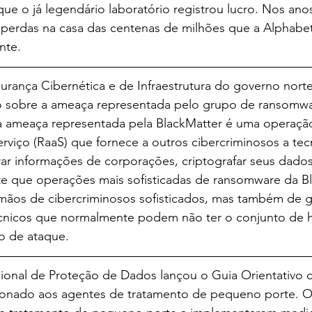
que o já legendário laboratório registrou lucro. Nos anos
perdas na casa das centenas de milhões que a Alphabe
nte.
urança Cibernética e de Infraestrutura do governo nort
o sobre a ameaça representada pelo grupo de ransomwa
da ameaça representada pela BlackMatter é uma operaçã
viço (RaaS) que fornece a outros cibercriminosos a tec
trar informações de corporações, criptografar seus dados
ite que operações mais sofisticadas de ransomware da B
mãos de cibercriminosos sofisticados, mas também de g
cnicos que normalmente podem não ter o conjunto de h
po de ataque.
ional de Proteção de Dados lançou o Guia Orientativo 
ionado aos agentes de tratamento de pequeno porte. O 