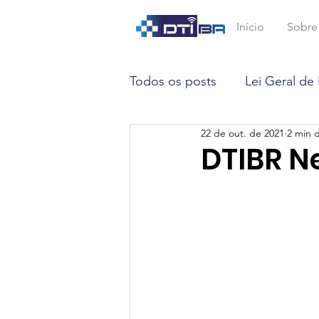
Início
Sobre
Todos os posts
Lei Geral de
22 de out. de 2021
2 min d
Marco Civil da Internet
DTIBR N
Opinião
Inteligência Arti
Big Data
Smart Contrac
STF
LGPD
DTEC