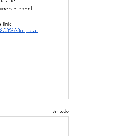
das de 
uindo o papel 
 link
7%C3%A3o-para-
Ver tudo