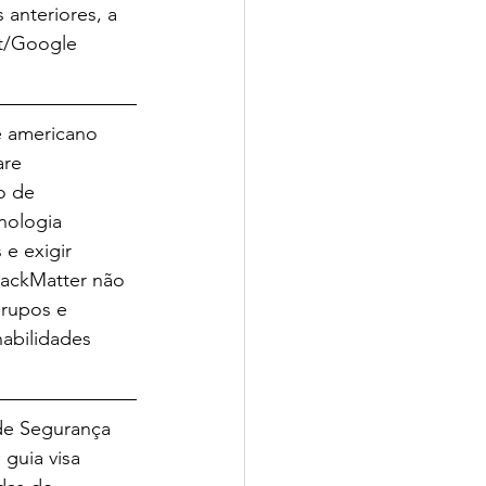
 anteriores, a 
t/Google 
e americano 
re 
o de 
nologia 
 e exigir 
lackMatter não 
rupos e 
abilidades 
de Segurança 
guia visa 