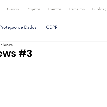
Cursos
Projetos
Eventos
Parceiros
Publica
 Proteção de Dados
GDPR
e leitura
DTIBR na mídia
Coluna
Criptografia
ews #3
ficial
Blockchain
Proteção de dados
ts
Direito Concorrencial
Mercado Digital
Computação e Algoritmos
Direito Civil