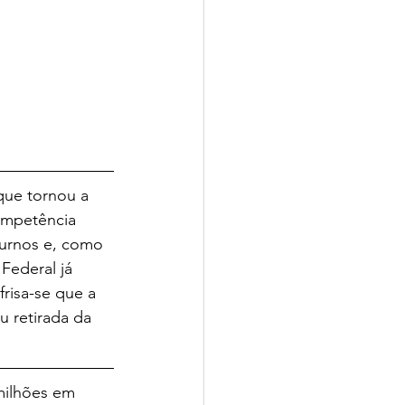
que tornou a 
ompetência 
turnos e, como 
Federal já 
risa-se que a 
u retirada da 
milhões em 