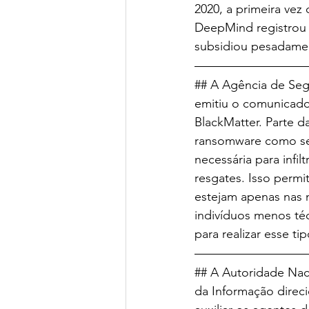
2020, a primeira vez 
DeepMind registrou 
subsidiou pesadame
## A Agência de Seg
emitiu o comunicad
BlackMatter. Parte 
ransomware como ser
necessária para infil
resgates. Isso perm
estejam apenas nas 
indivíduos menos té
para realizar esse ti
## A Autoridade Nac
da Informação direc