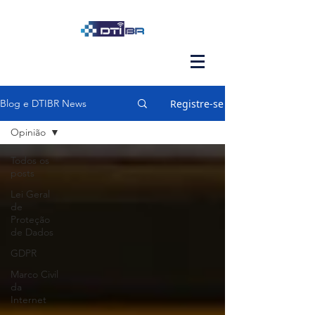
Registre-se
Blog e DTIBR News
Opinião
Todos os
posts
Lei Geral
de
Proteção
de Dados
GDPR
Marco Civil
da
Internet