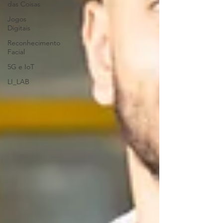
das Coisas
Jogos
Digitais
Reconhecimento
Facial
5G e IoT
LI_LAB