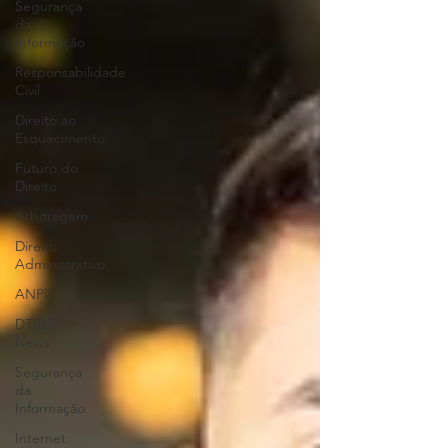
Segurança
da
Informação
Responsabilidade
Civil
Direito ao
Esquecimento
Futuro do
Direito
Arbitragem
Direito
Administrativo
ANPD
DTIBR
News
Segurança
da
Informação
Internet