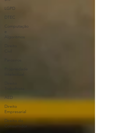
LGPD
DTEC
Computação
e
Algoritmos
Direito
Civil
Parceiros
Propriedade
Intelectual
Direito
Trabalhista
AED
Direito
Empresarial
Direito do
Consumidor