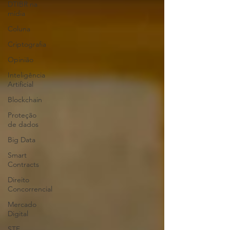
DTIBR na
mídia
Coluna
Criptografia
Opinião
Inteligência
Artificial
Blockchain
Proteção
de dados
Big Data
Smart
Contracts
Direito
Concorrencial
Mercado
Digital
STF