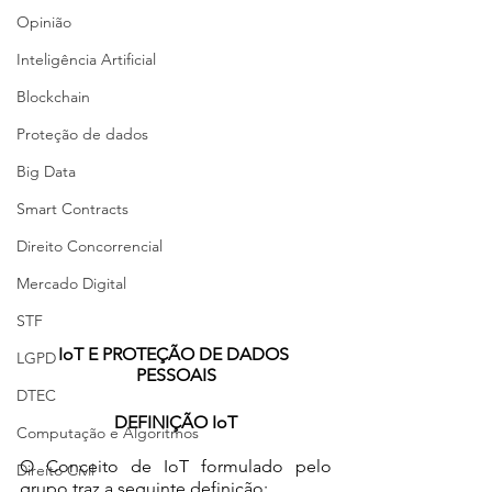
Opinião
Inteligência Artificial
Blockchain
Proteção de dados
Big Data
Smart Contracts
Direito Concorrencial
Mercado Digital
STF
IoT E PROTEÇÃO DE DADOS 
LGPD
PESSOAIS
DTEC
DEFINIÇÃO IoT
Computação e Algoritmos
O Conceito de IoT formulado pelo 
Direito Civil
grupo traz a seguinte definição: