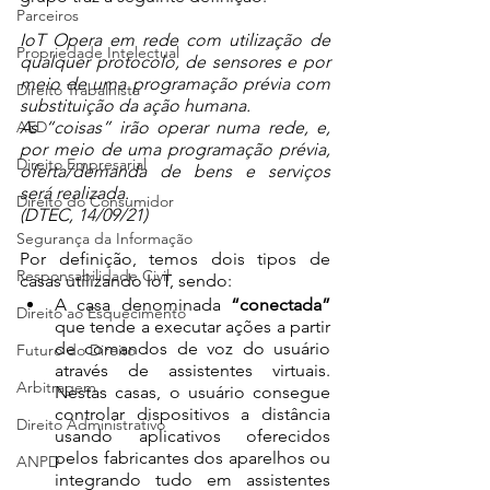
Parceiros
IoT Opera em rede com utilização de 
Propriedade Intelectual
qualquer protocolo, de sensores e por 
meio de uma programação prévia com 
Direito Trabalhista
substituição da ação humana.
AED
As “coisas” irão operar numa rede, e, 
por meio de uma programação prévia, 
Direito Empresarial
oferta/demanda de bens e serviços 
será realizada.
Direito do Consumidor
(DTEC, 14/09/21)
Segurança da Informação
Por definição, temos dois tipos de 
Responsabilidade Civil
casas utilizando IoT, sendo:
A
casa denominada
 “conectada”
Direito ao Esquecimento
que
tende a executar ações a partir 
de comandos de voz do usuário 
Futuro do Direito
através de assistentes virtuais. 
Arbitragem
Nestas casas, o usuário consegue 
controlar dispositivos a distância 
Direito Administrativo
usando aplicativos oferecidos 
pelos fabricantes dos aparelhos ou 
ANPD
integrando tudo em assistentes 