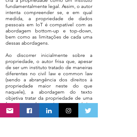
cria a propriedade como um instituto 
fundamentalmente legal. Assim, o autor 
intenta compreender se, e em qual 
medida, a propriedade de dados 
pessoais em IoT é compatível com as 
abordagem bottom-up e top-down, 
bem como as limitações de cada uma 
dessas abordagens.
Ao discorrer inicialmente sobre a 
propriedade, o autor frisa que, apesar 
de ser um instituto tratado de maneiras 
diferentes no civil law e common law 
(sendo a abrangência dos direitos à 
propriedade maior neste do que 
naquele), a abordagem do texto 
objetiva tratar da propriedade de uma 
forma ampla, cuja característica 
principal é a oponibilidade em face de 
todos. Além disso, aborda que a 
propriedade relaciona quatro 
elementos para responder a pergunta 
“quem possui o quê?”, quais sejam: 