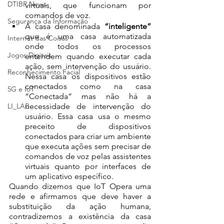
DTIBR News
virtuais, que funcionam por 
comandos de voz.
Segurança da Informação
A casa denominada 
“inteligente” 
que é uma casa automatizada 
Internet das Coisas
onde todos os processos 
Jogos Digitais
entendem quando executar cada 
ação, sem intervenção do usuário. 
Reconhecimento Facial
Nessa casa os dispositivos estão 
conectados como na casa 
5G e IoT
“Conectada” mas não há a 
LI_LAB
necessidade de intervenção do 
usuário. Essa casa usa o mesmo 
preceito de dispositivos 
conectados para criar um ambiente 
que executa ações sem precisar de 
comandos de voz pelas assistentes 
virtuais quanto por interfaces de 
um aplicativo específico.
Quando dizemos que IoT Opera uma 
rede e afirmamos que deve haver a 
substituição da ação humana, 
contradizemos a existência da casa 