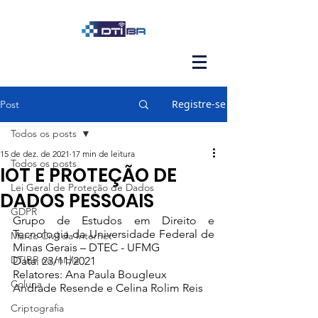
Registre-se
Post
Todos os posts
15 de dez. de 2021
17 min de leitura
Todos os posts
IOT E PROTEÇÃO DE
Lei Geral de Proteção de Dados
DADOS PESSOAIS
GDPR
Grupo de Estudos em Direito e 
Tecnologia da Universidade Federal de 
Marco Civil da Internet
Minas Gerais – DTEC - UFMG
DTIBR na mídia
Data: 23/11/2021 
Relatores: Ana Paula Bougleux 
Coluna
Andrade Resende e Celina Rolim Reis
Criptografia