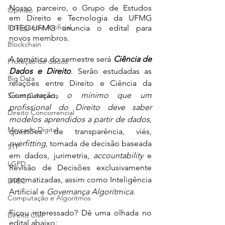
Nosso parceiro, o Grupo de Estudos 
Opinião
em Direito e Tecnologia da UFMG 
Inteligência Artificial
DTEC-UFMG anuncia o edital para 
novos membros.
Blockchain
A temática do semestre será 
Ciência de 
Proteção de dados
Dados e Direito
. Serão estudadas as 
Big Data
relações entre Direito e Ciência da 
Computação, 
o mínimo que um 
Smart Contracts
profissional do Direito deve saber 
Direito Concorrencial
modelos aprendidos a partir de dados
, 
Mercado Digital
questões de transparência, viés, 
overfitting
, tomada de decisão baseada 
STF
em dados, jurimetria, 
accountability 
e 
LGPD
Revisão de Decisões exclusivamente 
automatizadas, assim como Inteligência 
DTEC
Artificial e
 Governança Algorítmica
.
Computação e Algoritmos
Ficou interessado? Dê uma olhada no 
Direito Civil
edital abaixo: