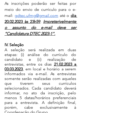
As inscrições poderão ser feitas por 
meio do envio de currículo para o e-
mail: 
gdtec.ufmg@gmail.com
 até o 
dia 
20.02.2023 às 23h59
. 
Impreterivelmente 
o assunto do e-mail deve ser 
“Candidatura DTEC 2023-1".
IV. Seleção
A seleção será realizada em duas 
etapas: (i) análise do currículo do 
candidato e (ii) realização de 
entrevistas, entre os dias 
21.02.2023 a 
03.03.2023
, em local e horário a serem 
informados via e-mail. As entrevistas 
somente serão realizadas com aqueles 
que tiverem seus currículos 
selecionados. Cada candidato deverá 
informar, no ato da inscrição, pelo 
menos 5 datas/horários preferenciais 
para a entrevista. A definição final, 
porém, cabe exclusivamente à 
Coordenação do Grupo. 