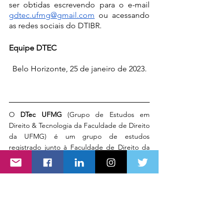
ser obtidas escrevendo para o e-mail 
gdtec.ufmg@gmail.com
 ou acessando 
as redes sociais do DTIBR.
Equipe DTEC
Belo Horizonte, 25 de janeiro de 2023.
O 
DTec UFMG
 (Grupo de Estudos em 
Direito & Tecnologia da Faculdade de Direito 
da UFMG) é um grupo de estudos 
registrado junto à Faculdade de Direito da 
UFMG e ao NIEPE/FDUFMG. O DTec realiza 
encontros quinzenais remotos para debater 
temas afetos à sua área e o DTIBR cede 
espaço no site e nas suas redes sociais para 
divulgar as atas de reuniões e editais de 
processo seletivo do grupo de estudos. 