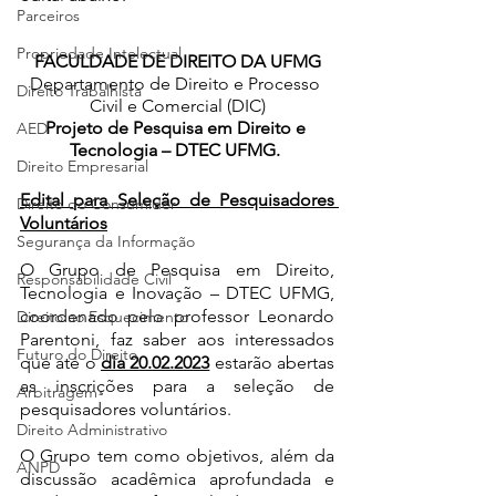
Parceiros
Propriedade Intelectual
FACULDADE DE DIREITO DA UFMG
Departamento de Direito e Processo 
Direito Trabalhista
Civil e Comercial (DIC)
Projeto de Pesquisa em Direito e 
AED
Tecnologia – DTEC UFMG. 
Direito Empresarial
Edital para Seleção de Pesquisadores 
Direito do Consumidor
Voluntários
Segurança da Informação
O Grupo de Pesquisa em Direito, 
Responsabilidade Civil
Tecnologia e Inovação – DTEC UFMG, 
coordenado pelo professor Leonardo 
Direito ao Esquecimento
Parentoni, faz saber aos interessados 
Futuro do Direito
que até o 
dia 20.02.2023
 estarão abertas 
as inscrições para a seleção de 
Arbitragem
pesquisadores voluntários. 
Direito Administrativo
O Grupo tem como objetivos, além da 
ANPD
discussão acadêmica aprofundada e 