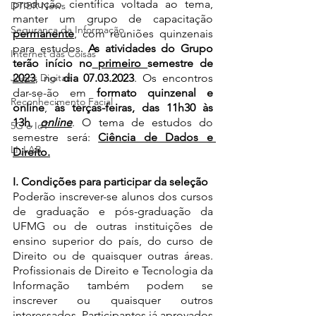
produção científica voltada ao tema, 
DTIBR News
manter um grupo de capacitação 
Segurança da Informação
permanente
, com reuniões quinzenais 
para estudos. 
As atividades do Grupo 
Internet das Coisas
terão início no
 primeiro 
semestre de 
2023
, no 
dia 07.03.2023
. Os encontros 
Jogos Digitais
dar-se-ão em 
formato quinzenal e 
Reconhecimento Facial
online
, 
às terças-feiras, das 11h30 às 
13h
, 
online
. O tema de estudos do 
5G e IoT
semestre será: 
Ciência de Dados e 
LI_LAB
Direito.
I. Condições para participar da seleção
Poderão inscrever-se alunos dos cursos 
de graduação e pós-graduação da 
UFMG ou de outras instituições de 
ensino superior do país, do curso de 
Direito ou de quaisquer outras áreas. 
Profissionais de Direito e Tecnologia da 
Informação também podem se 
inscrever ou quaisquer outros 
interessados. Participantes já aprovados 