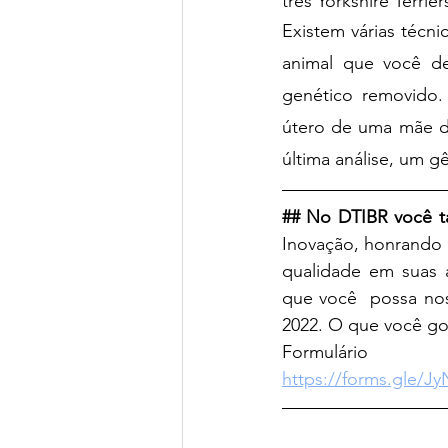
três Yorkshire Terrier
Existem várias técn
animal que você de
genético removido.
útero de uma mãe de
última análise, um 
## No DTIBR você 
Inovação, honrando 
qualidade em suas á
que você  possa nos 
2022. O que você go
Formulário
https://forms.gle/