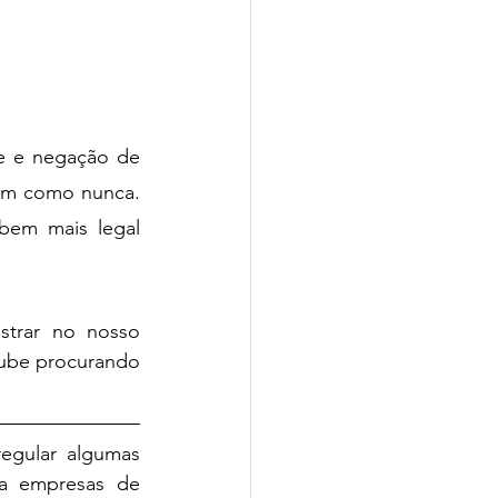
 e negação de 
am como nunca. 
bem mais legal 
trar no nosso 
tube procurando 
egular algumas 
a empresas de 