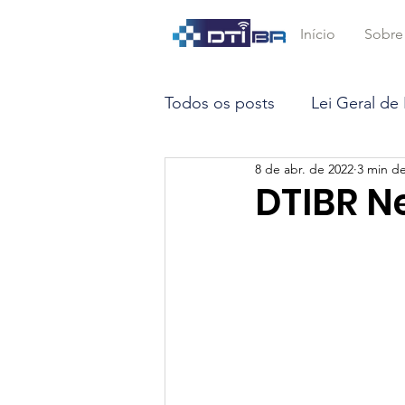
Início
Sobre
Todos os posts
Lei Geral de
8 de abr. de 2022
3 min de
Marco Civil da Internet
DTIBR N
Opinião
Inteligência Arti
Big Data
Smart Contrac
STF
LGPD
DTEC