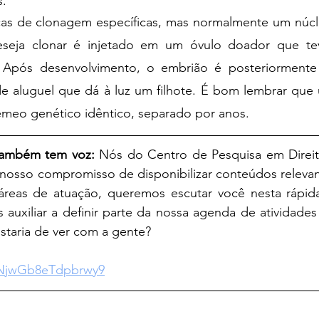
s.
icas de clonagem específicas, mas normalmente um núcle
seja clonar é injetado em um óvulo doador que teve
 Após desenvolvimento, o embrião é posteriormente 
 aluguel que dá à luz um filhote. É bom lembrar que 
gêmeo genético idêntico, separado por anos.
também tem voz:
 Nós do Centro de Pesquisa em Direito
nosso compromisso de disponibilizar conteúdos relevant
reas de atuação, queremos escutar você nesta rápida
auxiliar a definir parte da nossa agenda de atividades
staria de ver com a gente?
JyNjwGb8eTdpbrwy9