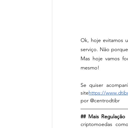
Ok, hoje evitamos 
serviço. Não porque
Mas hoje vamos foc
mesmo!
Se quiser acompanh
site
https://www.dtib
por @centrodtibr
## Mais Regulação
criptomoedas como