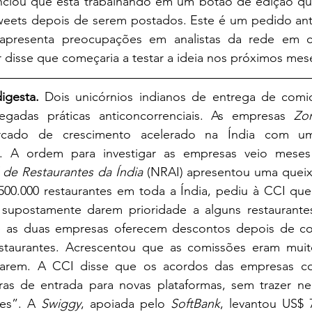
nciou que está trabalhando em um botão de edição que 
 tweets depois de serem postados. Este é um pedido ant
 apresenta preocupações em analistas da rede em c
 disse que começaria a testar a ideia nos próximos mese
igesta. 
Dois unicórnios indianos de entrega de comi
legadas práticas anticoncorrenciais. As empresas 
Zo
ado de crescimento acelerado na Índia com uma 
 de Restaurantes da Índia
 (NRAI) apresentou uma queix
500.000 restaurantes em toda a Índia, pediu à CCI que 
supostamente darem prioridade a alguns restaurantes
as duas empresas oferecem descontos depois de cob
staurantes. Acrescentou que as comissões eram muito
ntarem. A CCI disse que os acordos das empresas co
ras de entrada para novas plataformas, sem trazer ne
es”. A 
Swiggy
, apoiada pelo 
SoftBank
, levantou US$ 