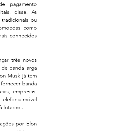
de pagamento 
reconhecidas para dar às pessoas confiança no uso de moedas digitais, disse. As 
radicionais ou 
tomoedas como 
ais conhecidos 
çar três novos 
de banda larga 
lon Musk já tem 
 fornecer banda 
cias, empresas, 
telefonia móvel 
 Internet.
ações por Elon 