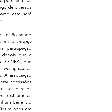
permitiria aos 
igo de diversos 
omo este será 
s. 
da estão sendo 
mato 
e 
Swiggy
participação 
combinada de 95%. A ordem para investigar as empresas veio meses depois que a 
a. O NRAI, que 
investigasse as 
. A associação 
rar comissões 
 altas para os 
m restaurantes 
nhum benefício 
700 milhões em 