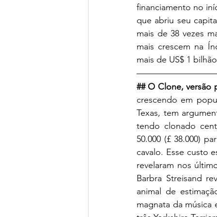
financiamento no iní
que abriu seu capita
mais de 38 vezes ma
mais crescem na Índ
mais de US$ 1 bilhão
## O Clone, versão p
crescendo em popul
Texas, tem argument
tendo clonado cen
50.000 (£ 38.000) p
cavalo. Esse custo e
revelaram nos últim
Barbra Streisand re
animal de estimaçã
magnata da música e