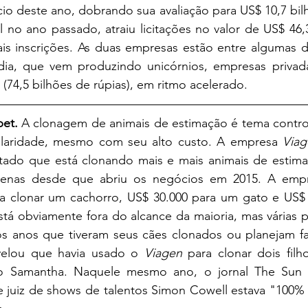
cio deste ano, dobrando sua avaliação para US$ 10,7 bil
l no ano passado, atraiu licitações no valor de US$ 46,3
is inscrições. As duas empresas estão entre algumas da
ia, que vem produzindo unicórnios, empresas privada
 (74,5 bilhões de rúpias), em ritmo acelerado.
et. 
A clonagem de animais de estimação é tema controv
aridade, mesmo com seu alto custo. A empresa 
Viag
ado que está clonando mais e mais animais de estima
tenas desde que abriu os negócios em 2015. A empr
ara clonar um cachorro, US$ 30.000 para um gato e US$ 
stá obviamente fora do alcance da maioria, mas várias 
os anos que tiveram seus cães clonados ou planejam faz
velou que havia usado o 
Viagen 
para clonar dois fil
o Samantha. Naquele mesmo ano, o jornal The Sun n
 juiz de shows de talentos Simon Cowell estava "100% 