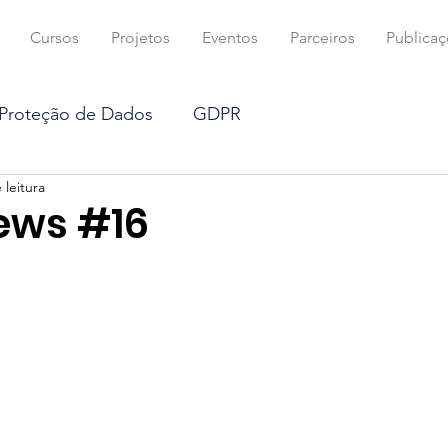
Cursos
Projetos
Eventos
Parceiros
Publica
 Proteção de Dados
GDPR
 leitura
DTIBR na mídia
Coluna
Criptografia
ews #16
ficial
Blockchain
Proteção de dados
ts
Direito Concorrencial
Mercado Digital
Computação e Algoritmos
Direito Civil