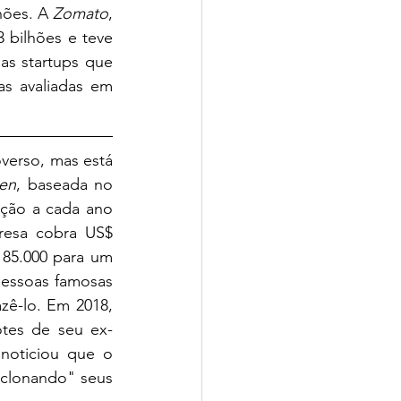
hões. A 
Zomato
, 
 bilhões e teve 
s startups que 
s avaliadas em 
erso, mas está 
en
, baseada no 
ção a cada ano 
esa cobra US$ 
85.000 para um 
pessoas famosas 
ê-lo. Em 2018, 
hotes de seu ex-
oticiou que o 
clonando" seus 