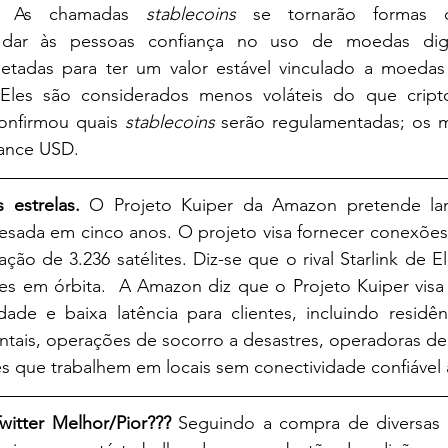
l. As chamadas
 stablecoins
 se tornarão formas 
etadas para ter um valor estável vinculado a moedas t
 Eles são considerados menos voláteis do que crip
onfirmou quais 
stablecoins 
serão regulamentadas; os m
nance USD. 
estrelas.
 O Projeto Kuiper da Amazon pretende lan
esada em cinco anos. O projeto visa fornecer conexões 
ão de 3.236 satélites. Diz-se que o rival Starlink de E
tes em órbita.  A Amazon diz que o Projeto Kuiper visa
dade e baixa latência para clientes, incluindo residên
tais, operações de socorro a desastres, operadoras de 
s que trabalhem em locais sem conectividade confiável à
itter Melhor/Pior???
 Seguindo a compra de diversas 