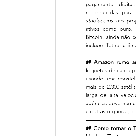
pagamento digita
stablecoins 
são proj
ativos como ouro.
Bitcoin. ainda não c
incluem Tether e Bi
## Amazon rumo as 
foguetes de carga p
usando uma constelaç
mais de 2.300 satéli
larga de alta veloci
agências governamen
e outras organizaçõe
## Como tornar o Tw