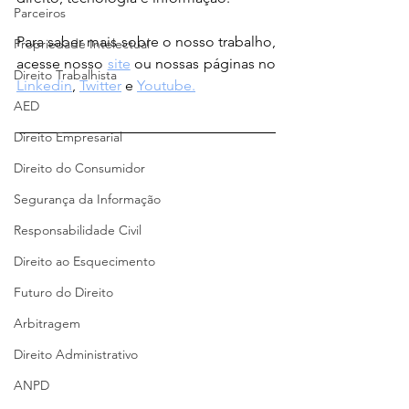
Parceiros
Para saber mais sobre o nosso trabalho, 
Propriedade Intelectual
acesse nosso 
site
 ou nossas páginas no 
Direito Trabalhista
Linkedin
, 
Twitter
 e 
Youtube.
AED
Direito Empresarial
Direito do Consumidor
Segurança da Informação
Responsabilidade Civil
Direito ao Esquecimento
Futuro do Direito
Arbitragem
Direito Administrativo
ANPD