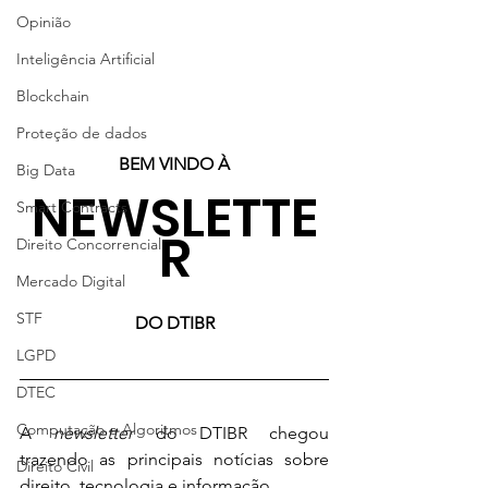
Opinião
Inteligência Artificial
Blockchain
Proteção de dados
BEM VINDO À
Big Data
NEWSLETTE
Smart Contracts
R
Direito Concorrencial
Mercado Digital
STF
DO DTIBR
LGPD
DTEC
Computação e Algoritmos
A 
newsletter
 do DTIBR chegou 
trazendo as principais notícias sobre 
Direito Civil
direito, tecnologia e informação.