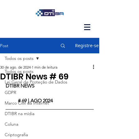
Registre-se
Post
Todos os posts
30 de ago. de 2024
1 min de leitura
Todos os posts
DTIBR News # 69
Lei Geral de Proteção de Dados
DTIBR NEWS					
GDPR
	# 69 | AGO 2024
Marco Civil da Internet
DTIBR na mídia
Coluna
Criptografia