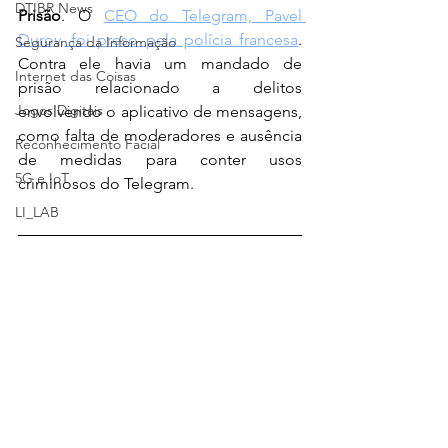
DTIBR News
Prisão
. O 
CEO do Telegram, Pavel 
Durov, foi preso pela polícia francesa
. 
Segurança da Informação
Contra ele havia um mandado de 
Internet das Coisas
prisão relacionado a delitos 
Jogos Digitais
envolvendo o aplicativo de mensagens, 
como falta de moderadores e ausência 
Reconhecimento Facial
de medidas para conter usos 
5G e IoT
criminosos do Telegram.
LI_LAB