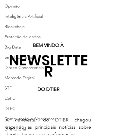
Opinião
Inteligência Artificial
Blockchain
Proteção de dados
BEM VINDO À
Big Data
NEWSLETTE
Smart Contracts
R
Direito Concorrencial
Mercado Digital
STF
DO DTIBR
LGPD
DTEC
Computação e Algoritmos
A 
newsletter
 do DTIBR chegou 
trazendo as principais notícias sobre 
Direito Civil
direito, tecnologia e informação.