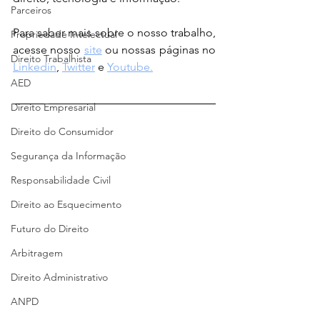
Parceiros
Para saber mais sobre o nosso trabalho, 
Propriedade Intelectual
acesse nosso 
site
 ou nossas páginas no 
Direito Trabalhista
Linkedin
, 
Twitter
 e 
Youtube.
AED
Direito Empresarial
Direito do Consumidor
Segurança da Informação
Responsabilidade Civil
Direito ao Esquecimento
Futuro do Direito
Arbitragem
Direito Administrativo
ANPD