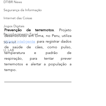
DTIBR News
Segurança da Informação
Internet das Coisas
Jogos Digitais
Prevenção de terremotos
. Projeto 
Reconhecimento Facial
desenvolvido em Lima, no Peru, utiliza 
coleira inteligente
 para registrar dados 
5G e IoT
de saúde de cães, como pulso, 
LI_LAB
temperatura e padrão de 
respiração, para tentar prever 
terremotos e alertar a população a 
tempo.