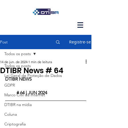
Registre-se
Post
Todos os posts
14 de jun. de 2024
1 min de leitura
Todos os posts
DTIBR News # 64
Lei Geral de Proteção de Dados
DTIBR NEWS					
GDPR
	# 64 | JUN 2024
Marco Civil da Internet
DTIBR na mídia
Coluna
Criptografia