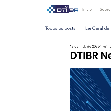
Início
Sobre
Todos os posts
Lei Geral de
12 de mai. de 2023
1 min d
Marco Civil da Internet
DTIBR N
Opinião
Inteligência Arti
Big Data
Smart Contrac
STF
LGPD
DTEC