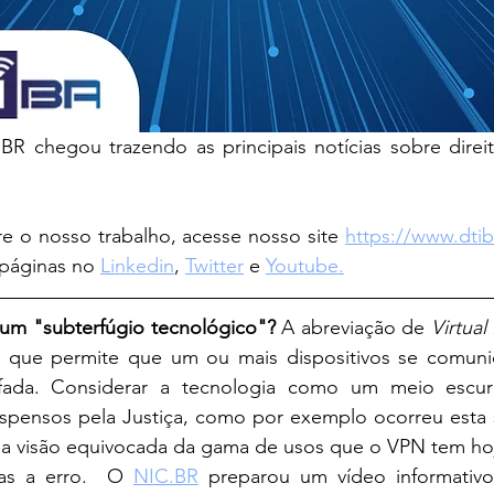
BR chegou trazendo as principais notícias sobre direit
e o nosso trabalho, acesse nosso site 
https://www.dti
 páginas no 
Linkedin
, 
Twitter
 e 
Youtube.
um "subterfúgio tecnológico"? 
A abreviação de 
Virtual
o que permite que um ou mais dispositivos se comun
afada. Considerar a tecnologia como um meio escuro
 suspensos pela Justiça, como por exemplo ocorreu est
ma visão equivocada da gama de usos que o VPN tem hoj
oas a erro.  O 
NIC.BR
 preparou um vídeo informativo