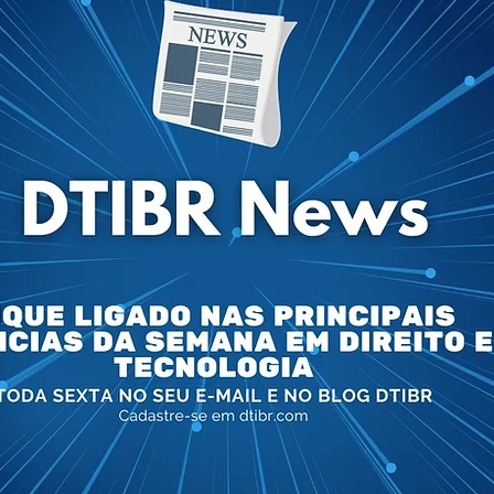
ntelectual
Direito Trabalhista
AED
eito do Consumidor
Segurança da Informação
Direito ao Esquecimento
Futuro do Direito