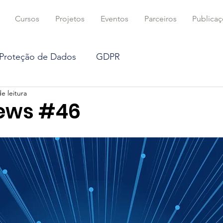
Cursos
Projetos
Eventos
Parceiros
Publica
 Proteção de Dados
GDPR
e leitura
DTIBR na mídia
Coluna
Criptografia
ews #46
ficial
Blockchain
Proteção de dados
ts
Direito Concorrencial
Mercado Digital
Computação e Algoritmos
Direito Civil