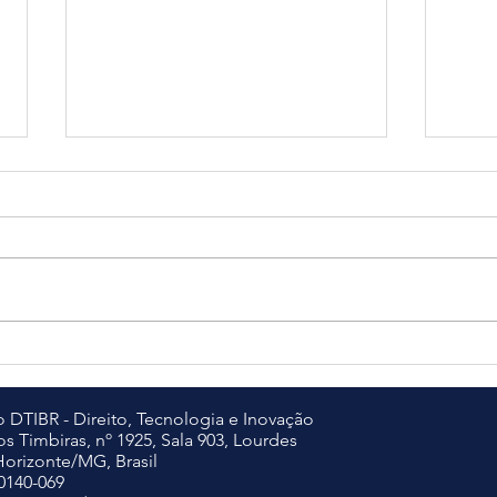
EDIT
NOV
VOL
O Cen
abert
Edital BLIS 2026/2
para 
memb
dispos
APRE
DO C
 DTIBR - Direito, Tecnologia e Inovação
s Timbiras, nº 1925, Sala 903, Lourdes
DTIBR
Horizonte/MG, Brasil
0140-069