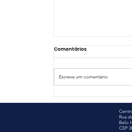
Comentários
Escreva um comentário
Edital DTEC 2026/2
Centro
Rua do
Belo 
CEP 3