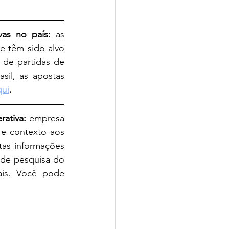
as no país: 
as 
 têm sido alvo 
de partidas de 
sil, as apostas 
qui
.
ativa: 
empresa 
promete melhorar a experiência de pesquisa ao fornecer mais informação e contexto aos 
as informações 
 de pesquisa do 
is. Você pode 