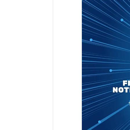
Parceiros
Propriedade I
Direito Empresarial
Dir
Responsabilidade Civil
Arbitragem