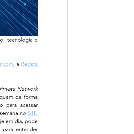
o, tecnologia e 
br.com
,
 a 
Revista 
 Private Network
iquem de forma 
 para acessar 
a semana no 
STF
, 
e em dia, pode 
 para entender 