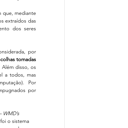
m que, mediante 
s extraídos das 
nto dos seres 
nsiderada, por 
colhas tomadas 
.
 Além disso, os 
 a todos, mas 
putação). Por 
impugnados por 
 – WMD’s
oi o sistema 