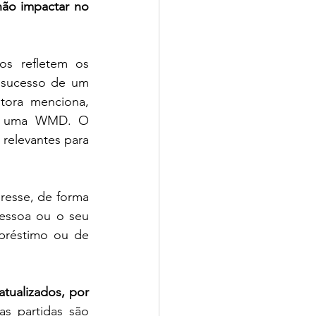
ão impactar no 
os refletem os 
 sucesso de um 
ora menciona, 
de uma WMD. O 
elevantes para 
esse, de forma 
essoa ou o seu 
réstimo ou de 
tualizados, por 
s partidas são 