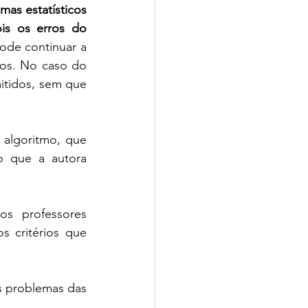
mas estatísticos 
s os erros do 
de continuar a 
os. No caso do 
tidos, sem que 
algoritmo, que 
o que a autora 
s professores 
 critérios que 
s problemas das 