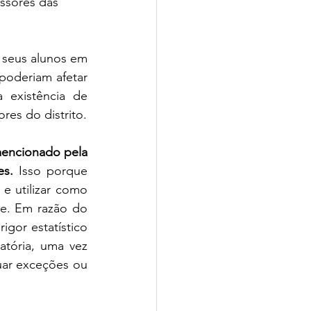
ssores das 
seus alunos em 
oderiam afetar 
existência de 
transtornos de aprendizagem. O sistema ensejou a demissão de 206 professores do distrito. 
encionado pela 
es.
 Isso porque 
 utilizar como 
e. Em razão do 
gor estatístico 
tória, uma vez 
ar exceções ou 