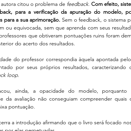
 autora citou o problema de 
feedback
. 
Com efeito, siste
ck, para a verificação da apuração do modelo, poi
os para a sua aprimoração. 
Sem o feedback, o sistema po
uim ou equivocada, sem que aprenda com seus resultad
professores que obtiveram pontuações ruins foram demi
terior do acerto dos resultados. 
idade do professor correspondia àquela apontada pelo 
ntado por seus próprios resultados, caracterizando 
ck loop
. 
acou, ainda, a opacidade do modelo, porquanto o
de da avaliação não conseguiam compreender quais os
ixa pontuação. 
ncerra a introdução afirmando que o livro será focado no
as por elas perpetuadas.