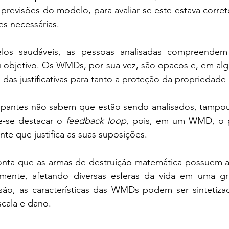
revisões do modelo, para avaliar se este estava corret
es necessárias. 
os saudáveis, as pessoas analisadas compreendem
 objetivo. Os WMDs, por sua vez, são opacos e, em algu
 das justificativas para tanto a proteção da propriedade i
cipantes não sabem que estão sendo analisados, tampou
-se destacar o 
feedback loop
, pois, em um WMD, o p
nte que justifica as suas suposições. 
ponta que as armas de destruição matemática possuem a
lmente, afetando diversas esferas da vida em uma g
são, as características das WMDs podem ser sintetizad
cala e dano. 