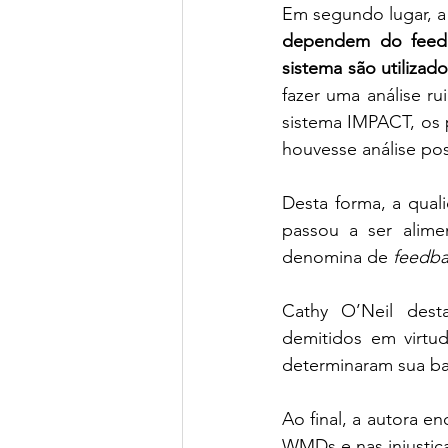
Em segundo lugar, a
dependem do feedba
sistema são utilizad
fazer uma análise r
sistema IMPACT, os 
houvesse análise pos
Desta forma, a qual
passou a ser alime
denomina de 
feedba
Cathy O’Neil dest
demitidos em virtu
determinaram sua ba
Ao final, a autora e
WMDs e nas injustiç