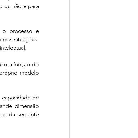
o ou não e para 
 o processo e 
mas situações, 
ntelectual. 
co a função do 
róprio modelo 
 capacidade de 
rande dimensão 
as da seguinte 