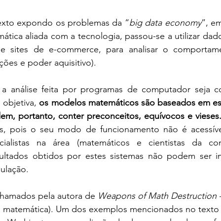
 texto expondo os problemas da “
big data economy
”, e
mática aliada com a tecnologia, passou-se a utilizar dado
de sites de e-commerce, para analisar o comportame
ões e poder aquisitivo). 
a análise feita por programas de computador seja co
 objetiva, 
os modelos matemáticos são baseados em es
m, portanto, conter preconceitos, equívocos e vieses
, pois o seu modo de funcionamento não é acessível
ialistas na área (matemáticos e cientistas da com
sultados obtidos por estes sistemas não podem ser 
ulação. 
hamados pela autora de 
Weapons of Math Destruction
o matemática). Um dos exemplos mencionados no texto f