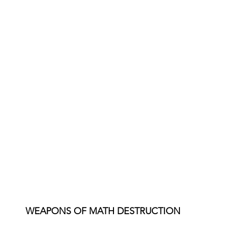
ntelectual
Direito Trabalhista
AED
eito do Consumidor
Segurança da Informação
Direito ao Esquecimento
Futuro do Direito
WEAPONS OF MATH DESTRUCTION 