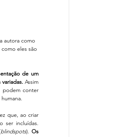
la autora como 
 como eles são 
sentação de um 
variadas. 
Assim 
o podem conter 
o humana.
z que, ao criar 
ser incluídas. 
(
blindspots
). 
Os 