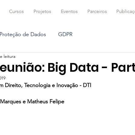
Cursos
Projetos
Eventos
Parceiros
Publica
 Proteção de Dados
GDPR
e leitura
DTIBR na mídia
Coluna
Criptografia
eunião: Big Data - Part
019
ficial
Blockchain
Proteção de dados
 Direito, Tecnologia e Inovação - DTI 
a Marques e Matheus Felipe 
ts
Direito Concorrencial
Mercado Digital
Computação e Algoritmos
Direito Civil