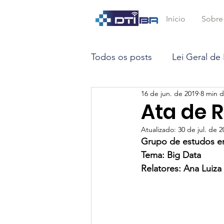
Início
Sobre
Todos os posts
Lei Geral de
16 de jun. de 2019
8 min d
Marco Civil da Internet
Ata de R
Atualizado:
30 de jul. de 2
Opinião
Inteligência Arti
Grupo de estudos em
Tema: Big Data 
Relatores: Ana Luiz
Big Data
Smart Contrac
STF
LGPD
DTEC