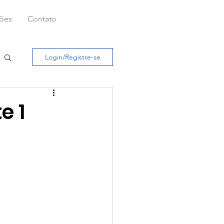
ções
Contato
Login/Registre-se
e 1