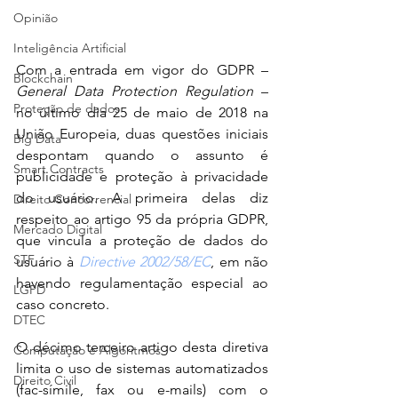
Opinião
Inteligência Artificial
Com a entrada em vigor do GDPR – 
Blockchain
General Data Protection Regulation
 – 
Proteção de dados
no último dia 25 de maio de 2018 na 
União Europeia, duas questões iniciais 
Big Data
despontam quando o assunto é 
Smart Contracts
publicidade e proteção à privacidade 
do usuário. A primeira delas diz 
Direito Concorrencial
respeito ao artigo 95 da própria GDPR, 
Mercado Digital
que vincula a proteção de dados do 
STF
usuário à 
Directive 2002/58/EC
, em não 
havendo regulamentação especial ao 
LGPD
caso concreto.
DTEC
O décimo terceiro artigo desta diretiva 
Computação e Algoritmos
limita o uso de sistemas automatizados 
Direito Civil
(fac-símile, fax ou e-mails) com o 