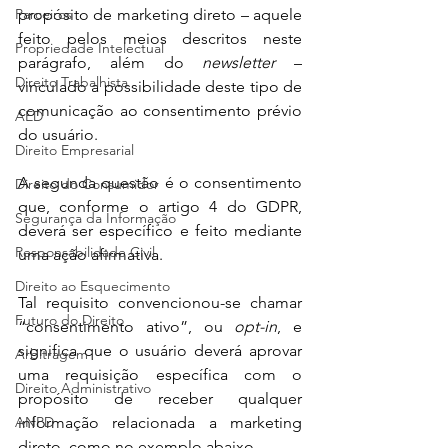
Parceiros
propósito de marketing direto – aquele 
feito pelos meios descritos neste 
Propriedade Intelectual
parágrafo, além do 
newsletter 
– 
Direito Trabalhista
vinculado a possibilidade deste tipo de 
comunicação ao consentimento prévio 
AED
do usuário.
Direito Empresarial
A segunda questão é o consentimento 
Direito do Consumidor
que, conforme o artigo 4 do GDPR, 
Segurança da Informação
deverá ser específico e feito mediante 
Responsabilidade Civil
uma ação afirmativa.
Direito ao Esquecimento
Tal requisito convencionou-se chamar 
Futuro do Direito
“consentimento ativo”, ou 
opt-in
, e 
significa que o usuário deverá aprovar 
Arbitragem
uma requisição específica com o 
Direito Administrativo
propósito de receber qualquer 
ANPD
informação relacionada a marketing 
direto, como no exemplo abaixo.