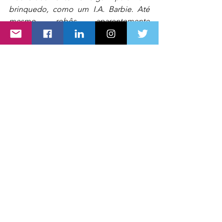
brinquedo, como um I.A. Barbie. Até 
mesmo robôs aparentemente 
inofensivos criam mapas de sua casa. 
Esse é o tipo de informação que você 
quer ter certeza de controlar.
Minhas três regras são, creio eu, 
sólidas, mas longe de serem 
completas. Eu os apresento aqui como 
ponto de partida para discussão. Quer 
você concorde ou não com a visão do 
Sr. Musk sobre a taxa de progresso 
dessas tecnologias e seu impacto final 
na humanidade (eu não), está claro que 
o I.A. está vindo e a sociedade precisa 
se preparar."
Oren Etzioni é o diretor executivo do 