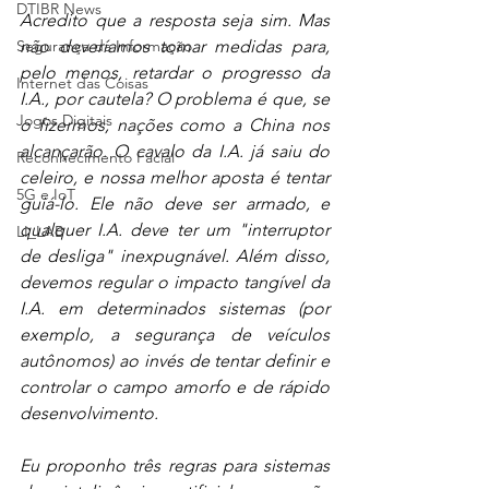
DTIBR News
Acredito que a resposta seja sim. Mas 
Segurança da Informação
não deveríamos tomar medidas para, 
pelo menos, retardar o progresso da 
Internet das Coisas
I.A., por cautela? O problema é que, se 
Jogos Digitais
o fizermos, nações como a China nos 
alcançarão. O cavalo da I.A. já saiu do 
Reconhecimento Facial
celeiro, e nossa melhor aposta é tentar 
5G e IoT
guiá-lo. Ele não deve ser armado, e 
qualquer I.A. deve ter um "interruptor 
LI_LAB
de desliga" inexpugnável. Além disso, 
devemos regular o impacto tangível da 
I.A. em determinados sistemas (por 
exemplo, a segurança de veículos 
autônomos) ao invés de tentar definir e 
controlar o campo amorfo e de rápido 
desenvolvimento.
Eu proponho três regras para sistemas 