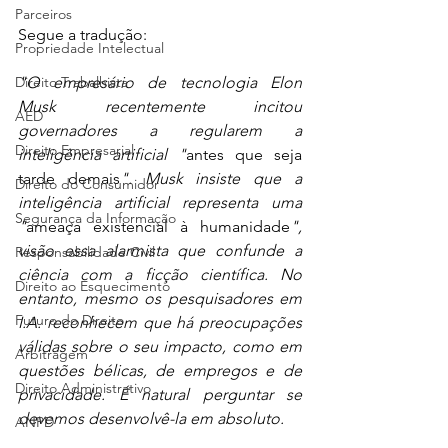
Parceiros
Segue a tradução:
Propriedade Intelectual
Direito Trabalhista
"O empresário de tecnologia Elon 
Musk recentemente incitou 
AED
governadores a regularem a 
Direito Empresarial
inteligência artificial "
antes que seja 
tarde demais
". Musk insiste que a 
Direito do Consumidor
inteligência artificial representa uma 
Segurança da Informação
"
ameaça existencial à humanidade
", 
visão essa alarmista que confunde a 
Responsabilidade Civil
ciência com a ficção científica. No 
Direito ao Esquecimento
entanto, mesmo os pesquisadores em 
Futuro do Direito
I.A. reconhecem que há preocupações 
válidas sobre o seu impacto, como em 
Arbitragem
questões bélicas, de empregos e de 
Direito Administrativo
privacidade. É natural perguntar se 
devemos desenvolvê-la em absoluto.
ANPD