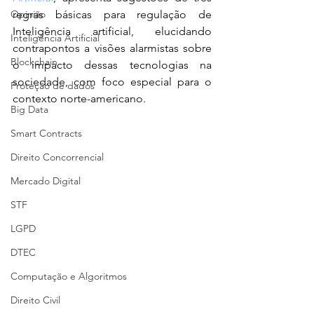
Opinião
regras básicas para regulação de 
Inteligência artificial, elucidando 
Inteligência Artificial
contrapontos a visões alarmistas sobre 
Blockchain
o impacto dessas tecnologias na 
sociedade, com foco especial para o 
Proteção de dados
contexto norte-americano.
Big Data
Smart Contracts
Direito Concorrencial
Mercado Digital
STF
LGPD
DTEC
Computação e Algoritmos
Direito Civil