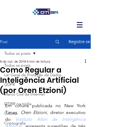
Registre-se
Post
Todos os posts
8 de out. de 2018
4 min de leitura
Todos os posts
Como Regular a
Lei Geral de Proteção de Dados
Inteligência Artificial
GDPR
(por Oren Etzioni)
Marco Civil da Internet
DTIBR na mídia
Em coluna publicada no New York 
Times, 
Oren Etzioni
, diretor executivo 
Coluna
do 
Instituto Allen de Inteligência 
Criptografia
Artificial
, apresenta sugestões de três 