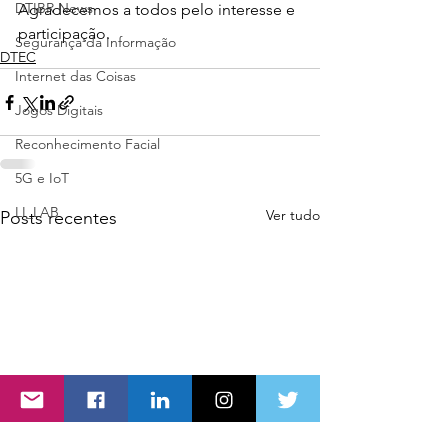
DTIBR News
Agradecemos a todos pelo interesse e 
participação.
Segurança da Informação
DTEC
Internet das Coisas
Jogos Digitais
Reconhecimento Facial
5G e IoT
LI_LAB
Ver tudo
Posts recentes