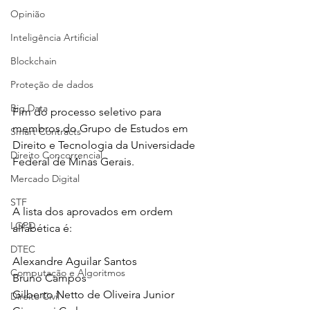
Opinião
Inteligência Artificial
Blockchain
Proteção de dados
Big Data
Fim do processo seletivo para 
membros do Grupo de Estudos em 
Smart Contracts
Direito e Tecnologia da Universidade 
Direito Concorrencial
Federal de Minas Gerais.
Mercado Digital
STF
A lista dos aprovados em ordem 
LGPD
alfabética é:
DTEC
Alexandre Aguilar Santos
Computação e Algoritmos
Bruno Campos
Gilberto Netto de Oliveira Junior
Direito Civil