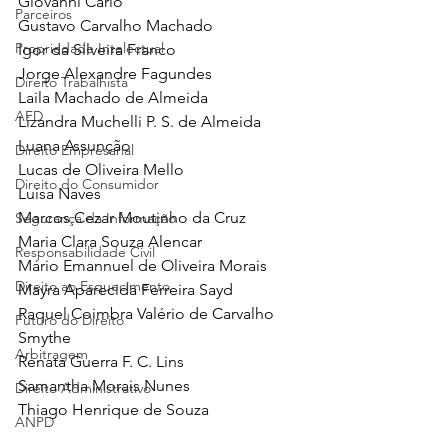
Giovanni Carlo
Parceiros
Gustavo Carvalho Machado
Propriedade Intelectual
Igor da Silveira Franco
Jorge Alexandre Fagundes
Direito Trabalhista
Laila Machado de Almeida
AED
Lizandra Muchelli P. S. de Almeida
Luana Assunção
Direito Empresarial
Lucas de Oliveira Mello
Direito do Consumidor
Luisa Naves
Marcos Cezar Moutinho da Cruz
Segurança da Informação
Maria Clara Souza Alencar
Responsabilidade Civil
Mário Emannuel de Oliveira Morais
Direito ao Esquecimento
Mayra Aparecida Ferreira Sayd
Raquel Coimbra Valério de Carvalho 
Futuro do Direito
Smythe
Arbitragem
Renata Guerra F. C. Lins
Samantha Morais Nunes
Direito Administrativo
Thiago Henrique de Souza
ANPD