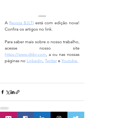
A 
Revista BJLTI
 está com edição nova! 
Confira os artigos no link.
Para saber mais sobre o nosso trabalho, 
acesse nosso site 
https://www.dtibr.com
,
 a ou nas nossas 
páginas no 
Linkedin
, 
Twitter
 e 
Youtube.