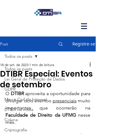
Registre-se
Post
Todos os posts
18 de set. de 2023
1 min de leitura
Todos os posts
DTIBR Especial: Eventos
Lei Geral de Proteção de Dados
de setembro
GDPR
O 
DTIBR
 aproveita a oportunidade para 
Marco Civil da Internet
divulgar dois eventos 
presenciais
 muito 
importantes que ocorrerão na 
DTIBR na mídia
Faculdade de Direito da UFMG
 nesse 
Coluna
mês.
Criptografia