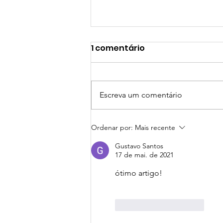
1 comentário
Escreva um comentário
Dados de Acesso Público
Ordenar por:
Mais recente
e a decisão do TJPR
Gustavo Santos
17 de mai. de 2021
ótimo artigo!
Curtir
Responder