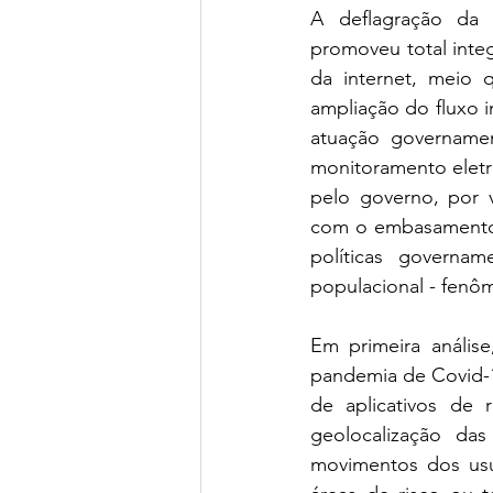
A deflagração da R
promoveu total inte
da internet, meio q
ampliação do fluxo 
atuação governamen
monitoramento eletr
pelo governo, por v
com o embasamento l
políticas governa
populacional - fenô
Em primeira anális
pandemia de Covid-19
de aplicativos de 
geolocalização da
movimentos dos usuá