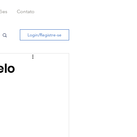
ções
Contato
Login/Registre-se
elo