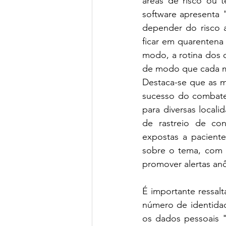
áreas de risco ou t
software apresenta 
depender do risco a
ficar em quarentena
modo, a rotina dos c
de modo que cada mo
Destaca-se que as m
sucesso do combate
para diversas local
de rastreio de con
expostas a paciente
sobre o tema, com a
promover alertas an
É importante ressalt
número de identidad
os dados pessoais "