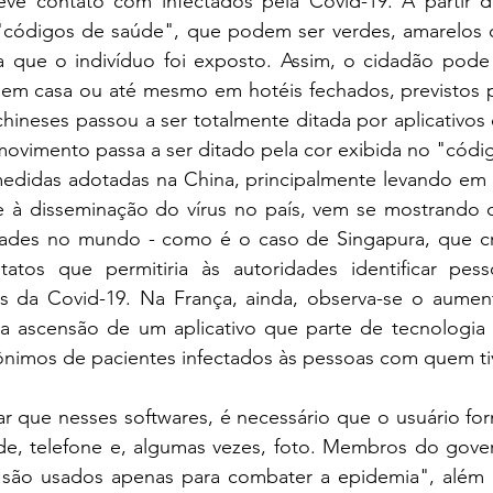
eve contato com infectados pela Covid-19. A partir d
"códigos de saúde", que podem ser verdes, amarelos o
 que o indivíduo foi exposto. Assim, o cidadão pode 
 em casa ou até mesmo em hotéis fechados, previstos pa
hineses passou a ser totalmente ditada por aplicativos
vimento passa a ser ditado pela cor exibida no "códi
edidas adotadas na China, principalmente levando em co
 à disseminação do vírus no país, vem se mostrando 
idades no mundo - como é o caso de Singapura, que cri
tatos que permitiria às autoridades identificar pes
s da Covid-19. Na França, ainda, observa-se o aumen
 ascensão de um aplicativo que parte de tecnologia B
ônimos de pacientes infectados às pessoas com quem ti
ar que nesses softwares, é necessário que o usuário fo
e, telefone e, algumas vezes, foto. Membros do gove
são usados apenas para combater a epidemia", além d