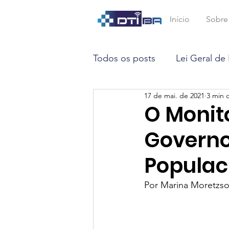
Início
Sobre
Todos os posts
Lei Geral de
17 de mai. de 2021
3 min d
Marco Civil da Internet
O Monit
Govern
Opinião
Inteligência Arti
Populac
Big Data
Smart Contrac
Por Marina Moretzso
STF
LGPD
DTEC