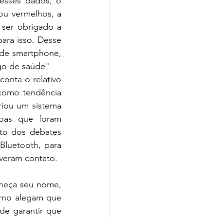
esses dados, o 
u vermelhos, a 
ser obrigado a 
ra isso. Desse 
 de smartphone, 
go de saúde"
nta o relativo 
como tendência 
ou um sistema  
soas que foram 
to dos debates 
luetooth, para 
veram contato.
rneça seu nome, 
rno alegam que 
e garantir que 