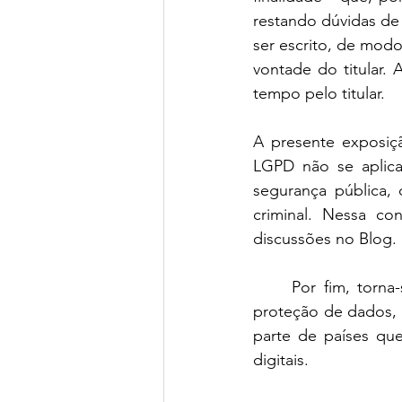
restando dúvidas de
ser escrito, de mod
vontade do titular.
tempo pelo titular.
A presente exposiçã
LGPD não se aplica 
segurança pública, 
criminal. Nessa co
discussões no Blog. 
	Por fim, torna-se evidente a urgência de adoção de legislação específica voltada à 
proteção de dados, 
parte de países que
digitais. 