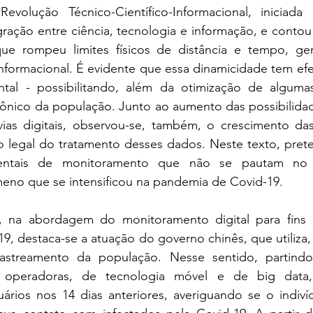
evolução Técnico-Científico-Informacional, iniciada
gração entre ciência, tecnologia e informação, e conto
ue rompeu limites físicos de distância e tempo, ger
informacional. É evidente que essa dinamicidade tem ef
tal - possibilitando, além da otimização de alguma
ônico da população. Junto ao aumento das possibilidade
ias digitais, observou-se, também, o crescimento da
egal do tratamento desses dados. Neste texto, prete
mentais de monitoramento que não se pautam no 
meno que se intensificou na pandemia de Covid-19.
e, na abordagem do monitoramento digital para fins 
, destaca-se a atuação do governo chinês, que utiliza, 
rastreamento da população. Nesse sentido, partind
s operadoras, de tecnologia móvel e de big data, 
rios nos 14 dias anteriores, averiguando se o indiví