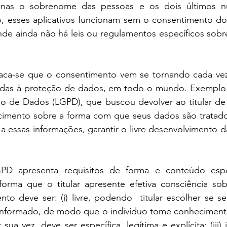
nas o sobrenome das pessoas e os dois últimos n
, esses aplicativos funcionam sem o consentimento dos
de ainda não há leis ou regulamentos específicos sobre
aca-se que o consentimento vem se tornando cada vez 
tadas à proteção de dados, em todo o mundo. Exemplo d
ão de Dados (LGPD), que buscou devolver ao titular de
imento sobre a forma com que seus dados são tratados, 
 essas informações, garantir o livre desenvolvimento d
D apresenta requisitos de forma e conteúdo espec
orma que o titular apresente efetiva consciência sob
to deve ser: (i) livre, podendo  titular escolher se s
i) informado, de modo que o indivíduo tome conheciment
 sua vez, deve ser específica, legítima e explícita; (iii)