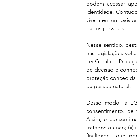
podem acessar ape
identidade. Contudo
vivem em um país on
dados pessoais.
Nesse sentido, dest
nas legislações vol
Lei Geral de Proteç
de decisão e conhec
proteção concedida a
da pessoa natural. 
Desse modo, a LGP
consentimento, de f
Assim, o consentimen
tratados ou não; (i
finalidade - que, por