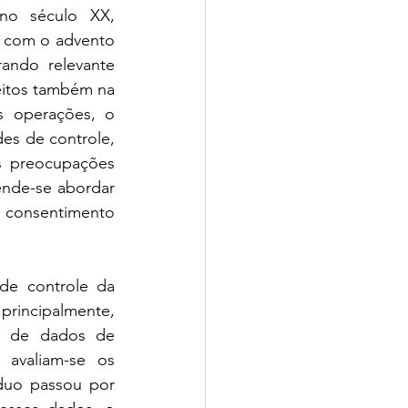
 no século XX, 
u com o advento 
ando relevante 
eitos também na 
s operações, o 
s de controle, 
s preocupações 
nde-se abordar 
consentimento 
de controle da 
principalmente, 
o de dados de 
avaliam-se os 
duo passou por 