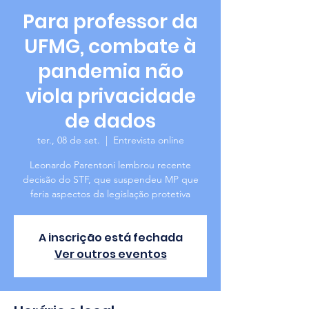
Para professor da
UFMG, combate à
pandemia não
viola privacidade
de dados
ter., 08 de set.
  |  
Entrevista online
Leonardo Parentoni lembrou recente
decisão do STF, que suspendeu MP que
feria aspectos da legislação protetiva
A inscrição está fechada
Ver outros eventos