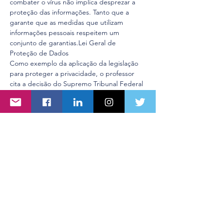
combater o vírus não implica desprezar a 
proteção das informações. Tanto que a 
garante que as medidas que utilizam 
informações pessoais respeitem um 
conjunto de garantias.
Lei Geral de 
Proteção de Dados
Como exemplo da aplicação da legislação 
para proteger a privacidade, o professor 
cita a decisão do Supremo Tribunal Federal 
em relação à 
, que determinava que as 
empresas de telecomunicação 
disponibilizassem ao IBGE a localização de 
todo cidadão brasileiro. Como não 
respeitou algumas garantias preconizadas 
pela Lei Geral de Proteção de Dados, a MP 
foi 
.
Medida Provisória 954/2020
suspensa…
Mostrar mais
Compartilhe esse evento