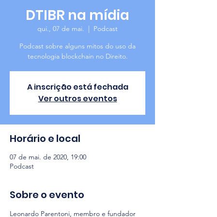
DTIBR na mídia
qui., 07 de mai.
  |  
Podcast
Podcast sobre alguns mitos do uso da
tecnologia blockchain no Direito.
A inscrição está fechada
Ver outros eventos
Horário e local
07 de mai. de 2020, 19:00
Podcast
Sobre o evento
Leonardo Parentoni, membro e fundador 