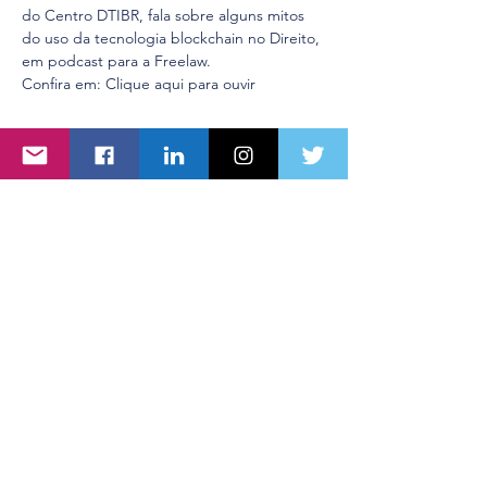
do Centro DTIBR, fala sobre alguns mitos 
do uso da tecnologia blockchain no Direito, 
em podcast para a Freelaw.
Confira em: 
Clique aqui para ouvir
Compartilhe esse evento
Centro DTIBR - Direito, Tecnologia e
Inovação
Rua dos Timbiras, nº 1925, Sala 903,
Lourdes
Belo Horizonte/MG, Brasil
CEP
30140-069
CNPJ
32.727.924
/0001-80