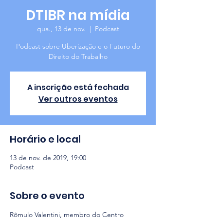
DTIBR na mídia
qua., 13 de nov.
  |  
Podcast
Podcast sobre Uberização e o Futuro do
Direito do Trabalho
A inscrição está fechada
Ver outros eventos
Horário e local
13 de nov. de 2019, 19:00
Podcast
Sobre o evento
Rômulo Valentini, membro do Centro 