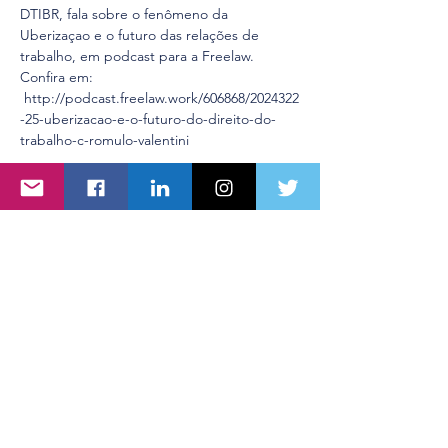
DTIBR, fala sobre o fenômeno da 
Uberizaçao e o futuro das relações de 
trabalho, em podcast para a Freelaw.
Confira em: 
http://podcast.freelaw.work/606868/2024322
-25-uberizacao-e-o-futuro-do-direito-do-
trabalho-c-romulo-valentini
Compartilhe esse evento
Centro DTIBR - Direito, Tecnologia e
Inovação
Rua dos Timbiras, nº 1925, Sala 903,
Lourdes