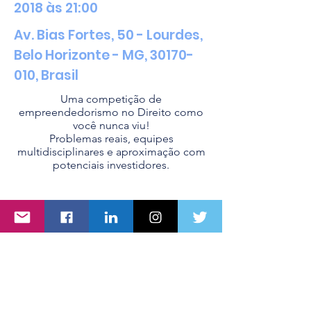
2018 às 21:00
Av. Bias Fortes, 50 - Lourdes,
Belo Horizonte - MG,
30170-
010
, Brasil
Uma competição de
empreendedorismo no Direito como
você nunca viu!
Problemas reais, equipes
multidisciplinares e aproximação com
potenciais investidores.
Centro DTIBR - Direito, Tecnologia e
Inovação
Rua dos Timbiras, nº 1925, Sala 903,
Lourdes
Belo Horizonte/MG, Brasil