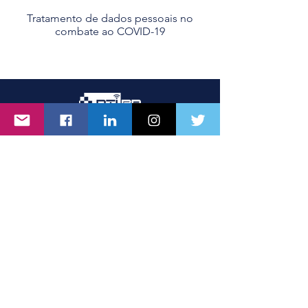
Tratamento de dados pessoais no
combate ao COVID-19
Centro DTIBR - Direito, Tecnologia e
Inovação
Rua dos Timbiras, nº 1925, Sala 903,
Lourdes
Belo Horizonte/MG, Brasil
CEP
30140-069
CNPJ
32.727.924
/0001-80
Clique aqui para nossa localização
Email:
contato@dtibr.com
Política de Privacidade e Proteção de
Dados Pessoais