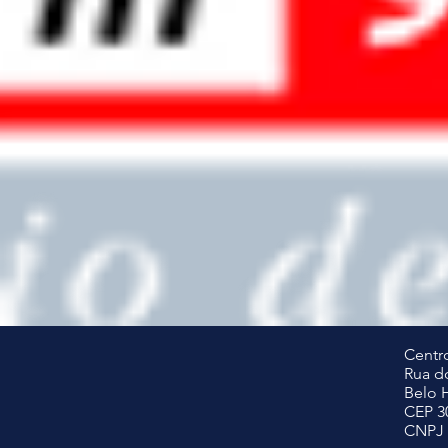
Centro
Rua do
Belo 
CEP 3
CNPJ 