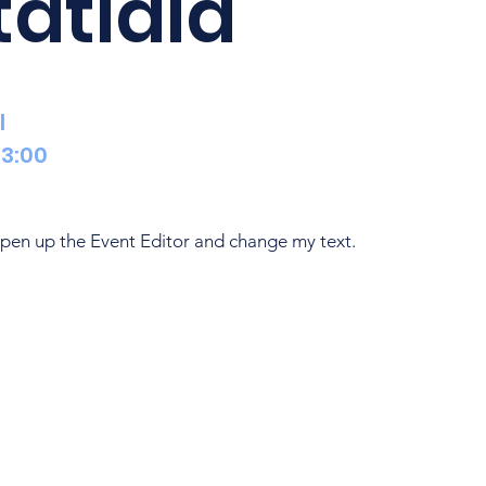
tatiaia
l
13:00
o open up the Event Editor and change my text.