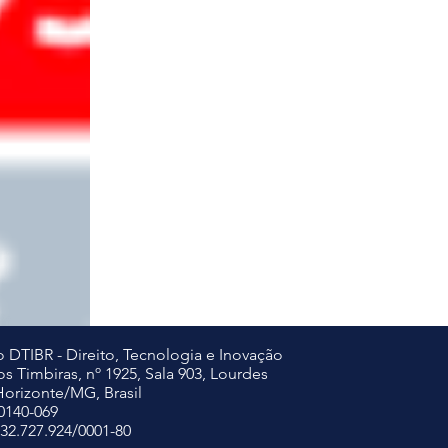
 DTIBR - Direito, Tecnologia e Inovação
s Timbiras, nº 1925, Sala 903, Lourdes
Horizonte/MG, Brasil
0140-069
32.727.924/0001-80