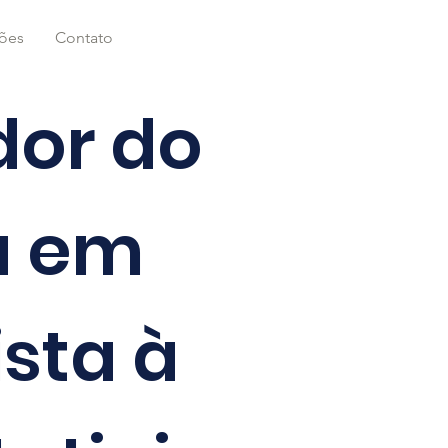
ções
Contato
or do
la em
ista à