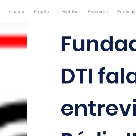
Cursos
Projetos
Eventos
Parceiros
Publica
Fundad
DTI fa
entrev